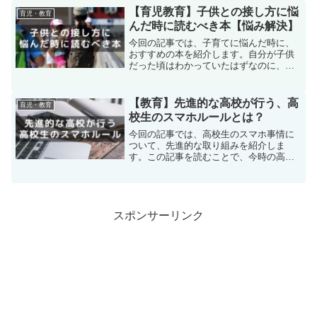
【育児教育】子供との接し方に悩
育児・教育
んだ時に読むべき本【悩み解決】
今回の記事では、子育てに悩んだ時に、
おすすめの本を紹介します。自分が子供
だった頃はわかっていたはずなのに、い
ざ親になってみると、どうして子供の立
場で物事を考えられなくなってしまった
んだろうと後悔の気持ちさえ気づかせて
【教育】先進的な高校が行う、高
育児・教育
くれる本を紹介します。
校生のスマホルールとは？
今回の記事では、高校生のスマホ事情に
ついて、先進的な取り組みを紹介しま
す。この記事を読むことで、今時の高校
生のスマホ事情が理解でき、自分の子供
へのスマートフォンに関する教育が、よ
り良いものになるでしょう。
スポンサーリンク