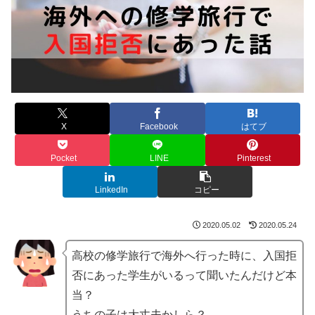
X
Facebook
はてブ
Pocket
LINE
Pinterest
LinkedIn
コピー
2020.05.02
2020.05.24
高校の修学旅行で海外へ行った時に、入国拒
否にあった学生がいるって聞いたんだけど本
当？
うちの子は大丈夫かしら？