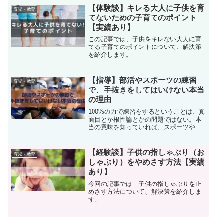
【体験談】キレる大人に子供を育
育児・教育
てないための子育てのポイント
【実績あり】
この記事では、子供をキレない大人に育
てる子育てのポイントについて、解決策
を紹介します。
【指導】部活やスポーツの練習
育児・教育
で、手抜きをしてはいけない本当
の理由
100%の力で練習をするということは、真
面目とか根性論とかの問題ではない。本
当の意味を知っていれば、スポーツや部
活の練習による成長に大きく影響しま
す。練習を100%の力で行う必要性が理解
できれば、あなたも練習を100%の力です
【経験談】子供の指しゃぶり（お
育児・教育
ることを心がけることになるでしょう。
しゃぶり）をやめさす方法【実績
あり】
今回の記事では、子供の指しゃぶりを止
めさす方法について、解決策を紹介しま
す。