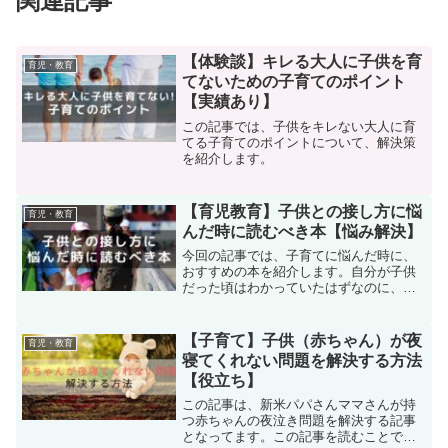
関連記事
【体験談】キレる大人に子供を育
育児・教育
てないための子育てのポイント
【実績あり】
この記事では、子供をキレない大人に育
てる子育てのポイントについて、解決策
を紹介します。
【育児教育】子供との接し方に悩
育児・教育
んだ時に読むべき本【悩み解決】
今回の記事では、子育てに悩んだ時に、
おすすめの本を紹介します。自分が子供
だった頃はわかっていたはずなのに、い
ざ親になってみると、どうして子供の立
場で物事を考えられなくなってしまった
んだろうと後悔の気持ちさえ気づかせて
【子育て】子供（赤ちゃん）が夜
育児・教育
くれる本を紹介します。
寝てくれない問題を解決する方法
【役立ち】
この記事は、新米パパさんママさんが持
つ赤ちゃんの夜泣き問題を解決する記事
となってます。この記事を読むことで、