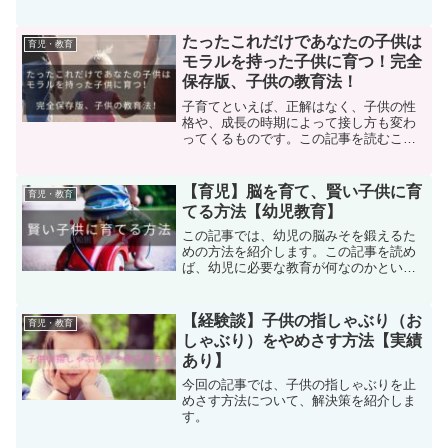
新米パパさんママさんの睡眠不足が解消
されます。
たったこれだけであなたの子供は
育児・教育
モラルを持った子供に育つ！完全
保存版、子供の教育法！
子育てといえば、正解はなく、子供の性
格や、成長の時期によって接し方も変わ
ってくるものです。この記事を読むこと
で、子供を、モラルのある大人へ育てる
育て方がわかります。
【育児】脳を育て、賢い子供に育
育児・教育
てる方法【幼児教育】
この記事では、幼児の脳みそを鍛えるた
めの方法を紹介します。この記事を読め
ば、幼児に必要な教育が何なのかという
ことがよくわかり、子供の教育の今後の
参考になること間違いありません。
【経験談】子供の指しゃぶり（お
育児・教育
しゃぶり）をやめさす方法【実績
あり】
今回の記事では、子供の指しゃぶりを止
めさす方法について、解決策を紹介しま
す。