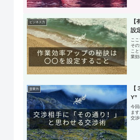
【
ビジネス力
設
ここ
その
こと
業効
【
営業力
Y
今回
ます
交渉