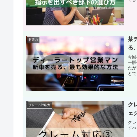
某
営業力
る
今回
ー販
たが
とで
ク
クレーム対応力
ェ
クレ
すべ