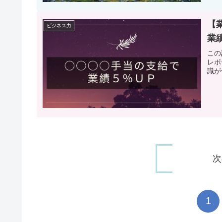
【
ビジネス力
業
この
レポ
識が
次
1