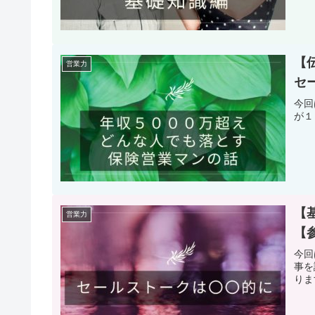
【
営業力
セ
今回
が１
【
営業力
【
今回
事を
りま