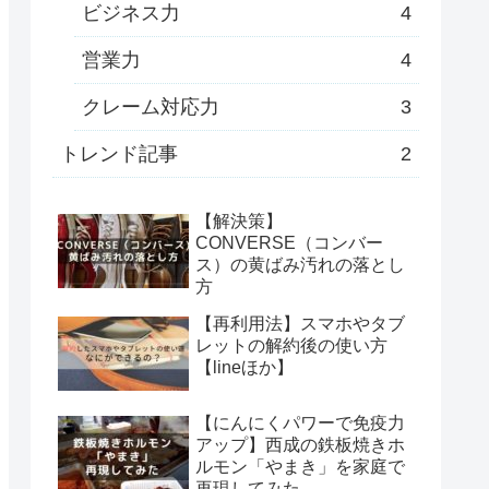
ビジネス力
4
営業力
4
クレーム対応力
3
トレンド記事
2
【解決策】
CONVERSE（コンバー
ス）の黄ばみ汚れの落とし
方
【再利用法】スマホやタブ
レットの解約後の使い方
【lineほか】
【にんにくパワーで免疫力
アップ】西成の鉄板焼きホ
ルモン「やまき」を家庭で
再現してみた