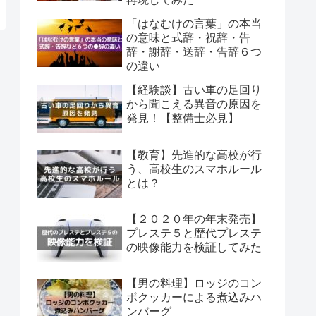
「はなむけの言葉」の本当
の意味と式辞・祝辞・告
辞・謝辞・送辞・告辞６つ
の違い
【経験談】古い車の足回り
から聞こえる異音の原因を
発見！【整備士必見】
【教育】先進的な高校が行
う、高校生のスマホルール
とは？
【２０２０年の年末発売】
プレステ５と歴代プレステ
の映像能力を検証してみた
【男の料理】ロッジのコン
ボクッカーによる煮込みハ
ンバーグ