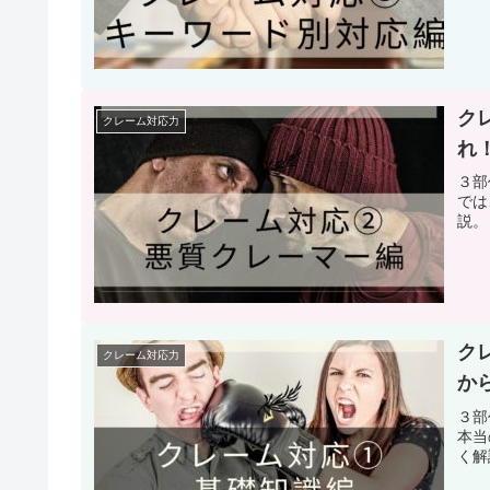
ク
クレーム対応力
れ
３部
では
説。
ク
クレーム対応力
か
３部
本当
く解