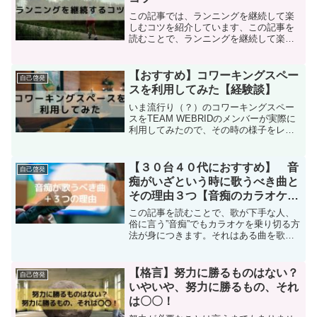
この記事では、ランニングを継続して楽
しむコツを紹介しています、この記事を
読むことで、ランニングを継続して楽し
むことができることでしょう。
【おすすめ】コワーキングスペー
自己啓発
スを利用してみた【経験談】
いま流行り（？）のコワーキングスペー
スをTEAM WEBRIDのメンバーが実際に
利用してみたので、その時の様子をレポ
ートします。
【３０台４０代におすすめ】 音
自己啓発
痴がいざという時に歌うべき曲と
その理由３つ【音痴のカラオケ対
策】
この記事を読むことで、歌が下手な人、
俗に言う”音痴”でもカラオケを乗り切る方
法が身につきます。それはある曲を歌う
ことです。音痴が歌っても大丈夫な３つ
の理由をレポートしています。
【格言】努力に勝るものはない？
自己啓発
いやいや、努力に勝るもの、それ
は〇〇！