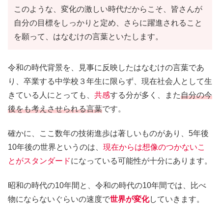
このような、変化の激しい時代だからこそ、皆さんが
自分の目標をしっかりと定め、さらに躍進されること
を願って、はなむけの言葉といたします。
令和の時代背景を、見事に反映したはなむけの言葉であ
り、卒業する中学校３年生に限らず、現在社会人として生
きている人にとっても、
共感
する分が多く、また
自分の今
後をも考えさせられる言葉
です。
確かに、ここ数年の技術進歩は著しいものがあり、5年後
10年後の世界というのは、
現在からは想像のつかないこ
とがスタンダード
になっている可能性が十分にあります。
昭和の時代の10年間と、令和の時代の10年間では、比べ
物にならないぐらいの速度で
世界が変化
していきます。