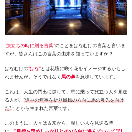
”旅立ちの時に贈る言葉”
のことをはなむけの言葉と言いま
すが、皆さんはこの言葉の由来を知っていますか？
はなむけの
”はな”
とは花壇に咲く花をイメージするかもし
れませんが、そうではなく
馬の鼻
を意味しています。
これは、人生の門出に際して、馬に乗って旅立つ人を見送
る人が、
”道中の無事を祈り目標の方向に馬の鼻先を向け
た”
ことから生まれた言葉です。
このように、人々は古来から、親しい人を見送る時
に、
”目標を定めしっかりとその方向に進んでいってほし