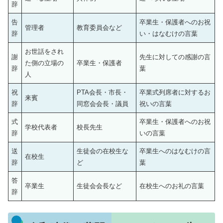
辞
告
卒業生・保護者へのお祝
管理者
教育委員会など
辞
い・はなむけの言葉
お世話をされ
謝
先生に対しての感謝の言
た側の立場の
卒業生・保護者
辞
葉
人
祝
PTA会長・市長・
卒業式列席者に対するお
来賓
辞
同窓会会長・議員
祝いの言葉
式
卒業生・保護者へのお祝
学校代表者
校長先生
辞
いの言葉
送
生徒会の在校生な
卒業生へのはなむけの言
在校生
辞
ど
葉
答
卒業生
生徒会会長など
在校生へのお礼の言葉
辞