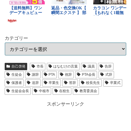
カテゴリー
自己啓発
市長
はなむけの言葉
議員
告辞
生徒会
謝辞
PTA
祝辞
PTA会長
式辞
保護者
送辞
卒業生
答辞
校長先生
卒業式
生徒会会長
中核市
在校生
教育委員会
スポンサーリンク