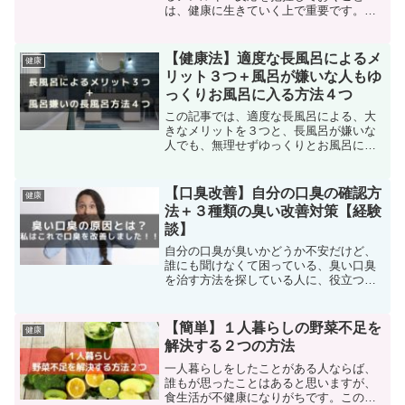
は、健康に生きていく上で重要です。特
に、原因不明の体の不調を抱えている人
は、一度アレルギー反応を疑ってみるの
が賢明かもしれません。
【健康法】適度な長風呂によるメ
健康
リット３つ＋風呂が嫌いな人もゆ
っくりお風呂に入る方法４つ
この記事では、適度な長風呂による、大
きなメリットを３つと、長風呂が嫌いな
人でも、無理せずゆっくりとお風呂に入
れる方法４つをレポートします。また、
長すぎる長風呂によるデメリットにもふ
れています。
【口臭改善】自分の口臭の確認方
健康
法＋３種類の臭い改善対策【経験
談】
自分の口臭が臭いかどうか不安だけど、
誰にも聞けなくて困っている、臭い口臭
を治す方法を探している人に、役立つ記
事となっています。
【簡単】１人暮らしの野菜不足を
健康
解決する２つの方法
一人暮らしをしたことがある人ならば、
誰もが思ったことはあると思いますが、
食生活が不健康になりがちです。この記